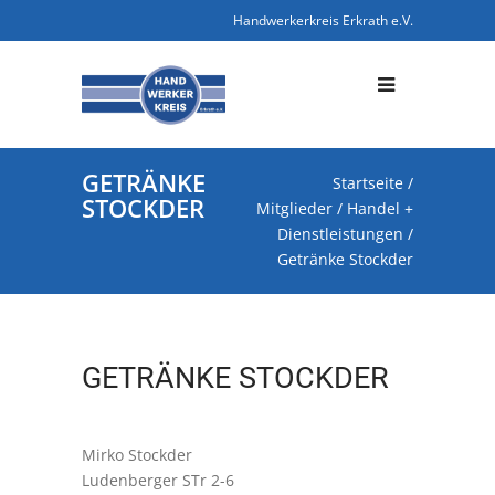
Handwerkerkreis Erkrath e.V.
GETRÄNKE
Startseite
/
STOCKDER
Mitglieder
/
Handel +
Dienstleistungen
/
Getränke Stockder
GETRÄNKE STOCKDER
Mirko Stockder
Ludenberger STr 2-6