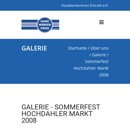
Handwerkerkreis Erkrath e.V.
GALERIE
Startseite
/
Über uns
/
Galerie
/
Sommerfest
Hochdahler Markt
2008
GALERIE - SOMMERFEST
HOCHDAHLER MARKT
2008