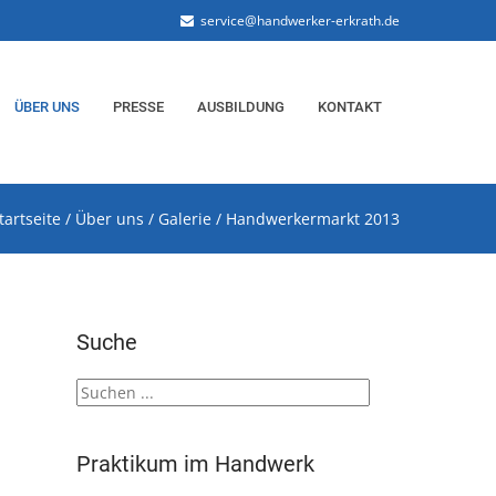
service@handwerker-erkrath.de
ÜBER UNS
PRESSE
AUSBILDUNG
KONTAKT
tartseite
/
Über uns
/
Galerie
/
Handwerkermarkt 2013
Suche
Praktikum im Handwerk