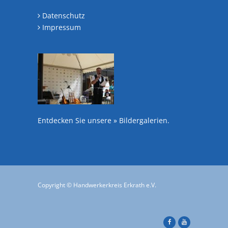
Datenschutz
Impressum
Entdecken Sie unsere
» Bildergalerien
.
Copyright © Handwerkerkreis Erkrath e.V.