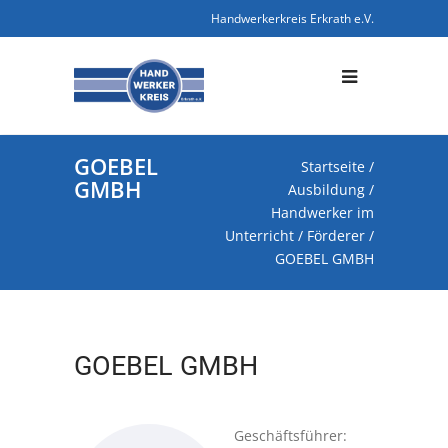
Handwerkerkreis Erkrath e.V.
GOEBEL
Startseite
/
GMBH
Ausbildung
/
Handwerker im
Unterricht
/
Förderer
/
GOEBEL GMBH
GOEBEL GMBH
Geschäftsführer: