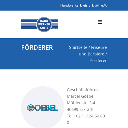
Handwerkerkreis Erkrath e.V.
FÖRDERER
Startseite
/
Friseure
und Barbiere
/
Förderer
Geschäftsführer:
Marcel Goebel
Mühlenstr. 2-4
40699 Erkrath
Tel: 0211 / 24 50 00
0