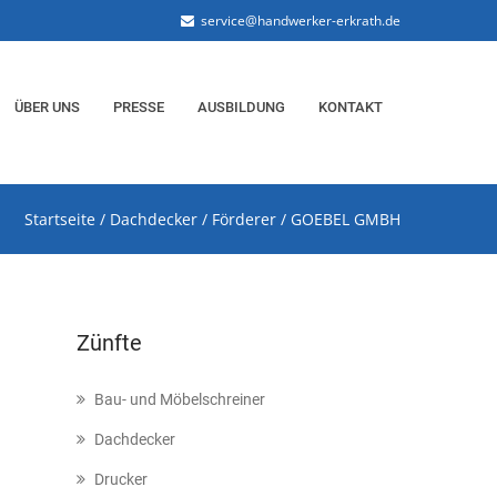
service@handwerker-erkrath.de
ÜBER UNS
PRESSE
AUSBILDUNG
KONTAKT
Startseite
/
Dachdecker
/
Förderer
/
GOEBEL GMBH
Zünfte
Bau- und Möbelschreiner
Dachdecker
Drucker