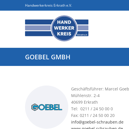
Handwerkerkreis Erkrath e.V.
GOEBEL GMBH
Geschäftsführer: Marcel Goeb
Mühlenstr. 2-4
40699 Erkrath
Tel: 0211 / 24 50 00 0
Fax: 0211 / 24 50 00 20
info@goebel-schrauben.de
www.goebel-schrauben.de